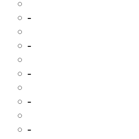
-
-
-
-
-