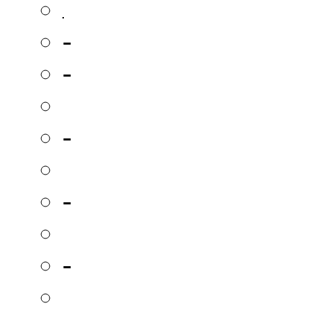
-
-
-
-
-