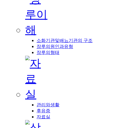
소화기관및배뇨기관의 구조
장루의원인과유형
장루의형태
관리와생활
후유증
자료실