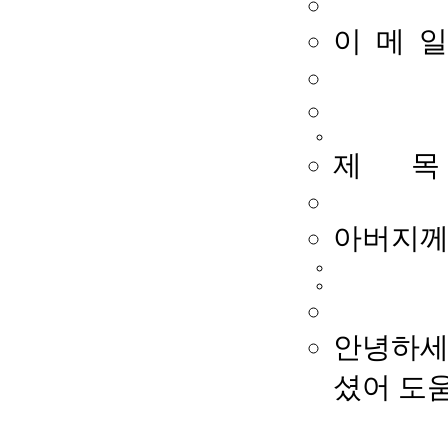
이 메 일
제 목
아버지께서
안녕하세
셨어 도