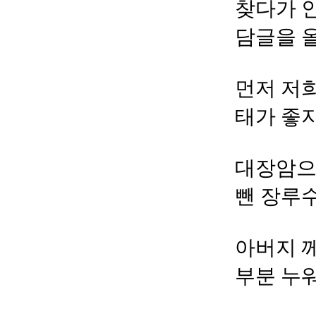
찾다가 
담글을 
먼저 저
태가 좋지
대장암으
뺀 장루
아버지 
부분 누