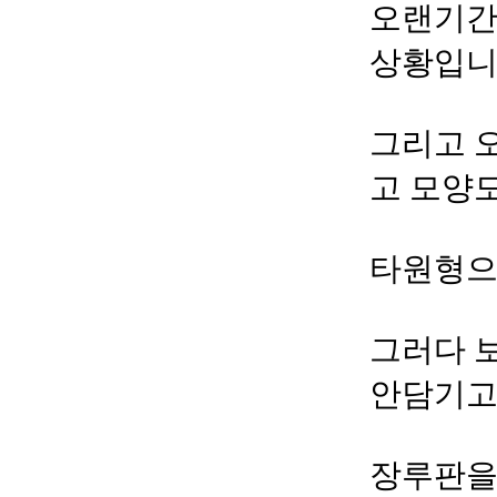
오랜기간
상황입니
그리고 
고 모양
타원형으
그러다 
안담기고
장루판을