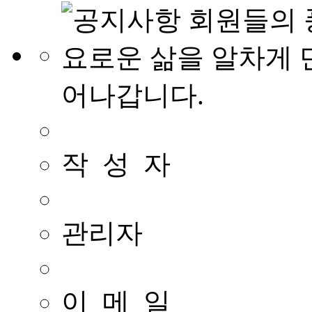
작 성 자
관리자
이 메 일